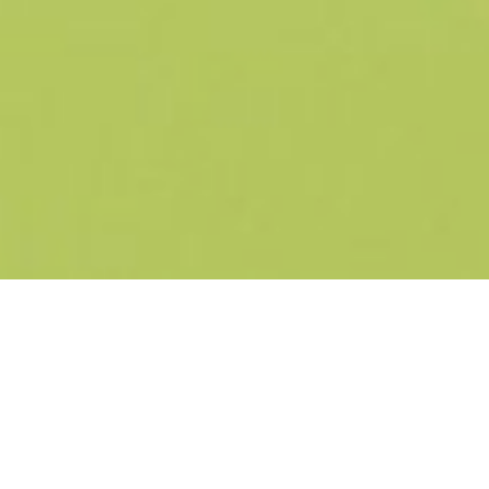
23 квітня у медіа-центрі
Belle Vue студент УАЛу Ігор
Макаров провів лекцію по