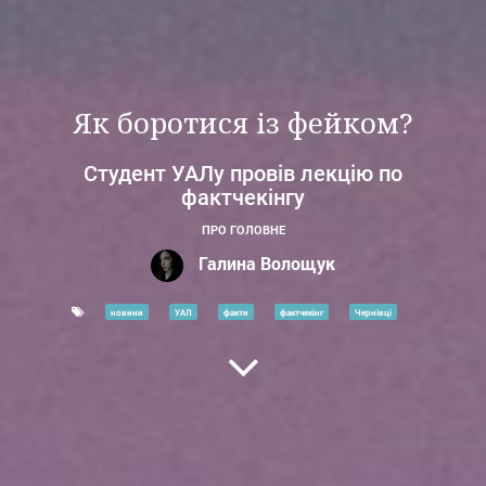
Як боротися із фейком?
Студент УАЛу провів лекцію по
фактчекінгу
ПРО ГОЛОВНЕ
Галина Волощук
новини
УАЛ
факти
фактчекінг
Чернівці