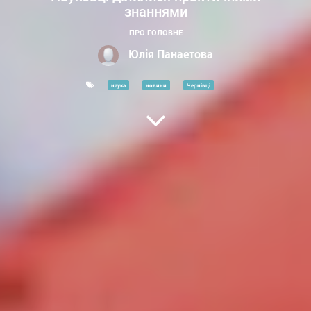
знаннями
ПРО ГОЛОВНЕ
Юлія Панаетова
наука
новини
Чернівці