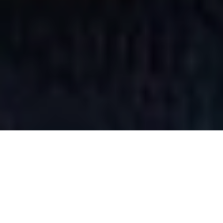
Старобільський районний суд
Луганської області продовжив
термін дії запобіжного заходу