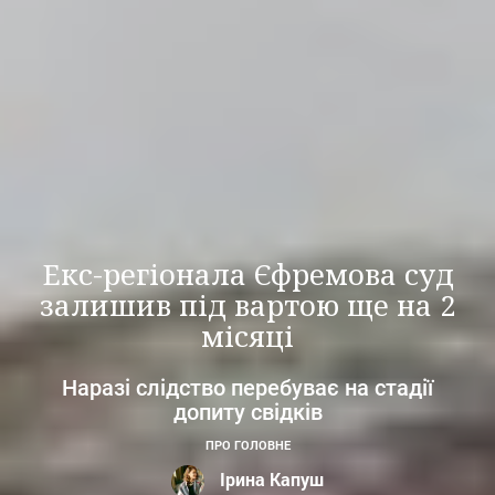
Екс-регіонала Єфремова суд
залишив під вартою ще на 2
місяці
Наразі слідство перебуває на стадії
допиту свідків
ПРО ГОЛОВНЕ
Ірина Капуш