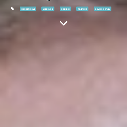
екс-регіонал
Єфремов
новини
політика
рішення суду