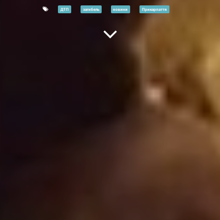
ДТП
загибель
новини
Прикарпаття