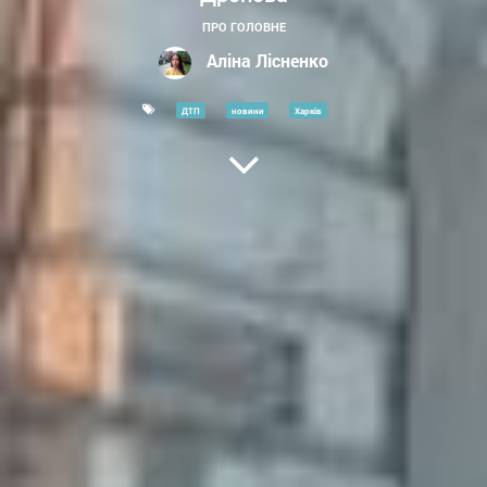
ПРО ГОЛОВНЕ
Аліна Лісненко
ДТП
новини
Харків