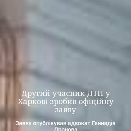
Другий учасник ДТП у
Харкові зробив офіційну
заяву
Заяву опублікував адвокат Геннадія
Дронова