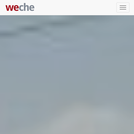
Упра
пере