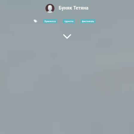
Буняк Тетяна
Буковина
туристи
фестиваль