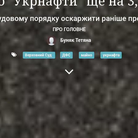
 "Укрнафти" ще на 3,
судовому порядку оскаржити раніше пр
ПРО ГОЛОВНЕ
Буняк Тетяна
Верховний Суд
ДФС
майно
укрнафта