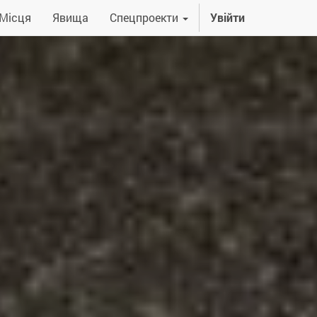
Місця
Явища
Спецпроекти
Увійти