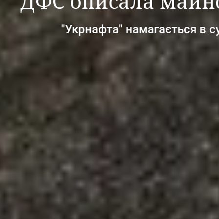
ДФС описала майно
"Укрнафта" намагається в 