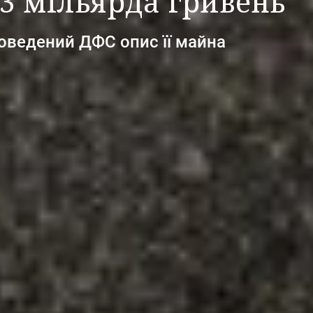
3 мільярда гривень
оведений ДФС опис її майна