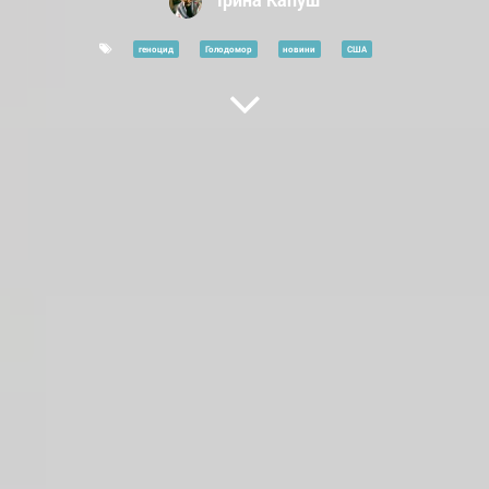
геноцид
Голодомор
новини
США