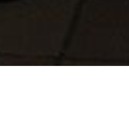
14 грудня на прес-конференції
Віталій Гавриш оголосив
вказівку керівництва фракції.