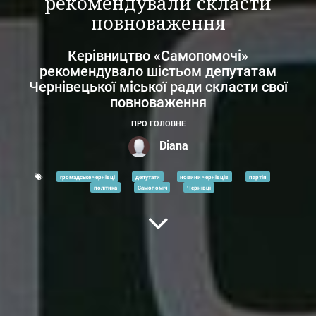
рекомендували скласти
повноваження
Керівництво «Самопомочі»
рекомендувало шістьом депутатам
Чернівецької міської ради скласти свої
повноваження
ПРО ГОЛОВНЕ
Diana
громадське чернівці
депутати
новини чернівців
партія
політика
Самопоміч
Чернівці