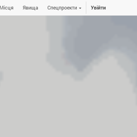
Місця
Явища
Спецпроекти
Увійти