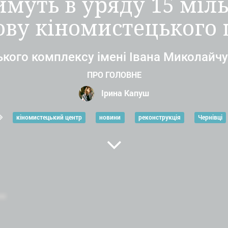
имуть в уряду 15 міль
ову кіномистецького 
кого комплексу імені Івана Миколайчу
ПРО ГОЛОВНЕ
Ірина Капуш
кіномистецький центр
новини
реконструкція
Чернівці