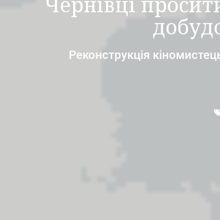
Чернівці просит
добуд
Реконструкція кіномистець