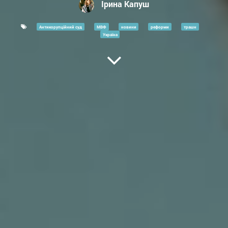
Ірина Капуш
Антикорупційний суд
МВФ
новини
реформи
трашн
Україна