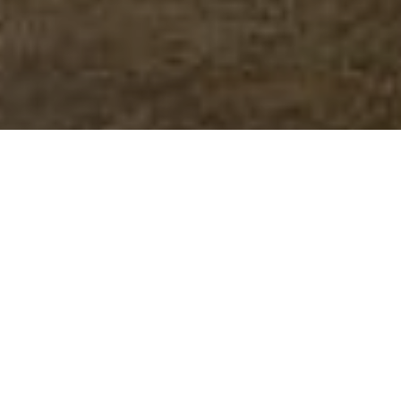
Частину державного авіаконцерну
"Антонов" можуть продати вже
цього року
Про це розповів новопризначений директор
"Укроборонпрому" Павло Букін, до складу якого і
входить авіавиробник, передає
"24 канал"
.
На його думку це пришвидшить розвиток