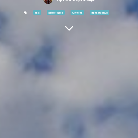
авіа
авіаконценр
Антонов
приватизація