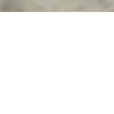
Бойовики "ДНР" та "ЛНР"
готуються до серії навчань, які
у серпні та вересні проведуть
із Збройними силами
Російської Федерації
Про це у
Facebook
повідомив керівник груп
"Інформаційний спротив" Дмитро Тимчук.
Частини та підрозділи обох армійський корпусів
"ЛДНР" будуть діяти у взаємодії з восьмою
загальновійськовою армією ЗС РФ, якій вони