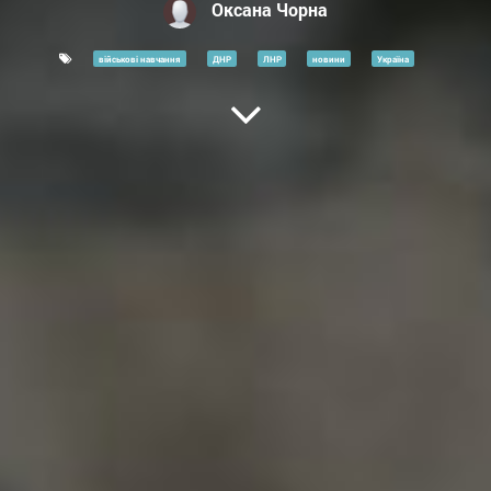
Оксана Чорна
військові навчання
ДНР
ЛНР
новини
Україна