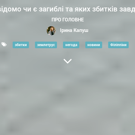
ідомо чи є загиблі та яких збитків зав
ПРО ГОЛОВНЕ
Ірина Капуш
збитки
землетрус
негода
новини
Філіппіни