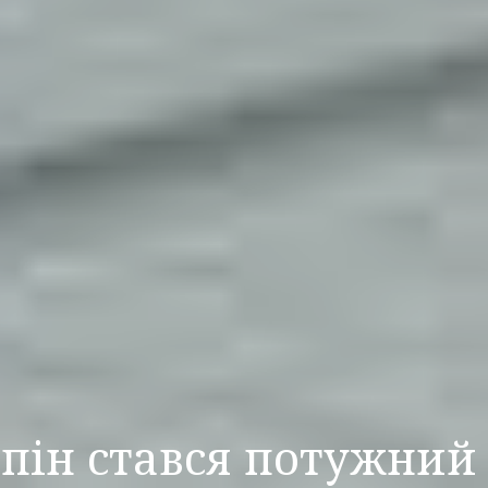
ппін стався потужний