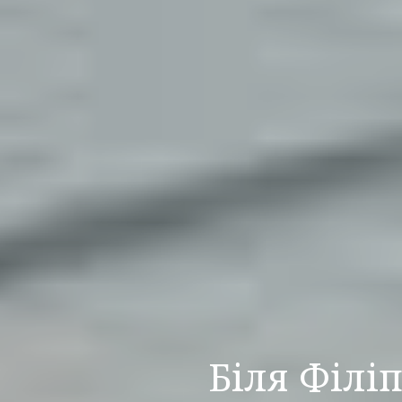
Біля Філі