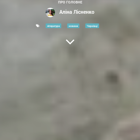
ПРО ГОЛОВНЕ
Аліна Лісненко
література
новини
Чернівці