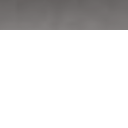
25 жовтня о 19:00 у
Чернівцях Юрій
Андрухович, Олександр
Бойченко і Орест Друль
презентують свою нову
книгу «ВОРОХТАРІУМ:
Літературний тріалог з
діалогом і монологами»