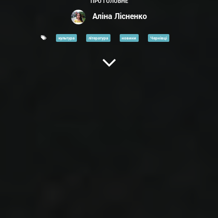
ПРО ГОЛОВНЕ
Аліна Лісненко
культура
література
новини
Чернівці