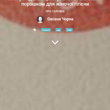
порошком для жіночої гігієни
ПРО ГОЛОВНЕ
Оксана Чорна
новини
суд
США