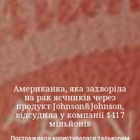
Американка, яка захворіла
на рак яєчників через
продукт Johnson&Johnson,
відсудила у компанії $417
мільйонів
Постраждала користувалася тальковим