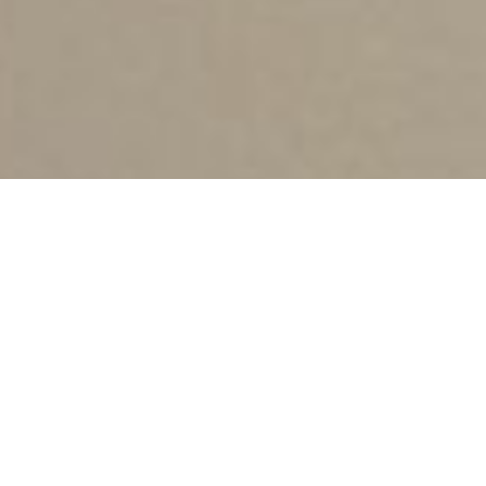
21 серпня суд у Каліфорнії
присудив компанії-виробнику
косметики Johnson&Johnson з
417 мільйонів доларів жінці, у
якої після використання
талькових продуктів фірми