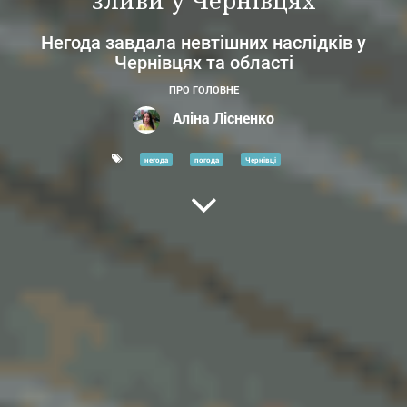
зливи у Чернівцях
Негода завдала невтішних наслідків у
Чернівцях та області
ПРО ГОЛОВНЕ
Аліна Лісненко
негода
погода
Чернівці