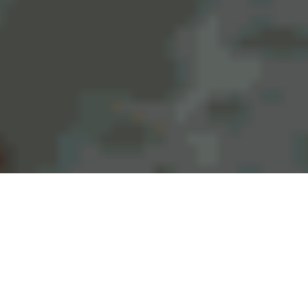
Злива та шквальний вітер у
Чернівіцях увечері 12
червня завдали шкоди місту