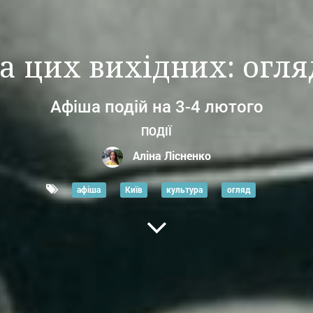
на цих вихідних: огл
Афіша подій на 3-4 лютого
ПОДІЇ
Аліна Лісненко
афіша
Київ
культура
огляд