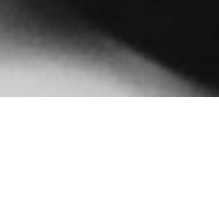
Цього вікенду вас порадує безліч подій.
Читайте, заповнюйте порожній календар і нехай
прибуде більше снігу.
Кіноклуб BLOW UP