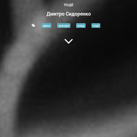
ПОДІЇ
Дмитро Сидоренко
афіша
культура
огляд
події