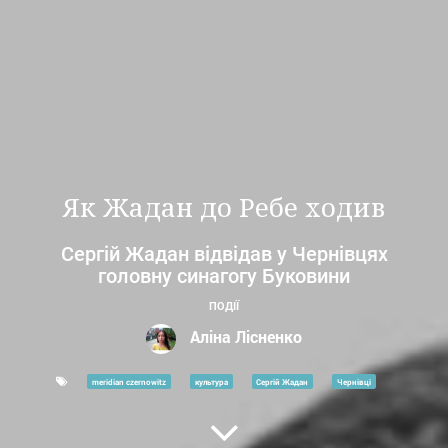
Як Жадан до Ребе ходив
Сергій Жадан відвідав у Чернівцях
головну синагогу Буковини
ПОДІЇ
Аліна Лісненко
meridian czernowitz
культура
Сергій Жадан
Чернівці