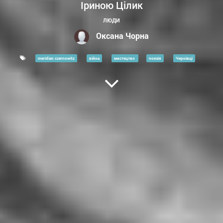
Іриною Цілик
ЛЮДИ
Оксана Чорна
meridian czernowitz
війна
мистецтво
поезія
Чернівці