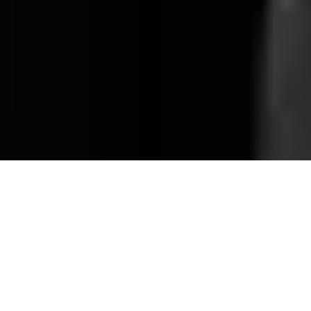
"Meridian Czernowitz –
відчуття нескінченного щастя
разом з найкращими людьми
слухати поезію"