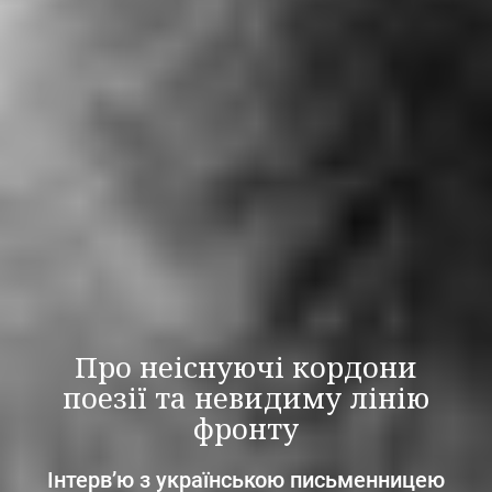
Про неіснуючі кордони
поезії та невидиму лінію
фронту
Інтерв’ю з українською письменницею