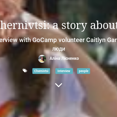
ernivtsi: a story about
terview with GoCamp volunteer Caitlyn Gar
ЛЮДИ
Аліна Лісненко
Chernivtsi
Interview
people