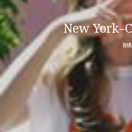
New York–Ch
In