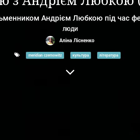
'ю з Андрієм Любкою 
ьменником Андрієм Любкою під час фе
ЛЮДИ
Аліна Лісненко
meridian czernowitz
культура
література