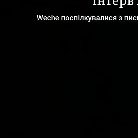
Інтерв
Wеche поспілкувалися з пис