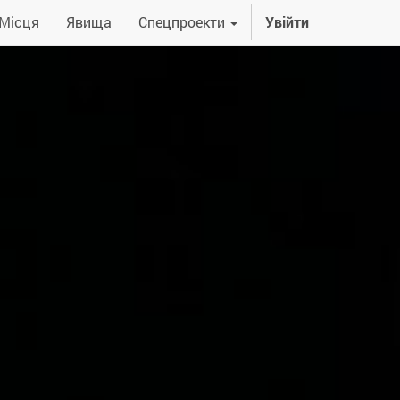
Місця
Явища
Спецпроекти
Увійти