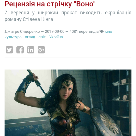
Рецензія на стрічку "Воно"
7 вересня у широкий прокат виходить екранізація
роману Стівена Кінга
Дмитро Сидоренко
—
2017-09-06
— 4081 переглядів
кіно
культура
огляд
світ
Україна