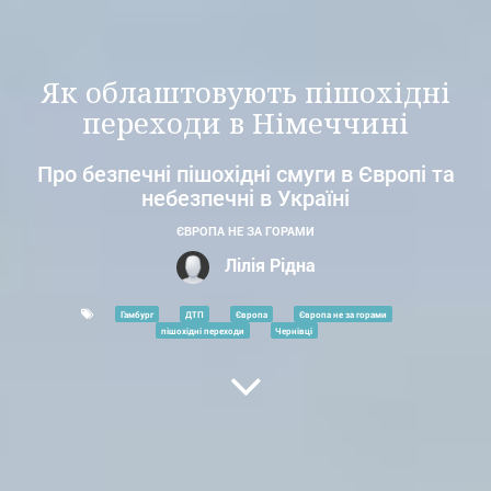
Як облаштовують пішохідні
переходи в Німеччині
Про безпечні пішохідні смуги в Європі та
небезпечні в Україні
ЄВРОПА НЕ ЗА ГОРАМИ
Лілія Рідна
Гамбург
ДТП
Європа
Європа не за горами
пішохідні переходи
Чернівці