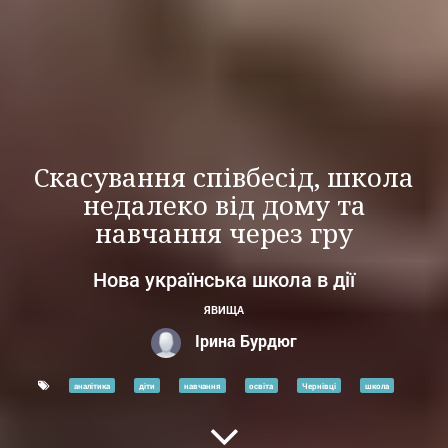
Скасування співбесід, школа
недалеко від дому та
навчання через гру
Нова українська школа в дії
ЯВИЩА
Ірина Бурдюг
аналітика
діти
навчання
освіта
Чернівці
школа