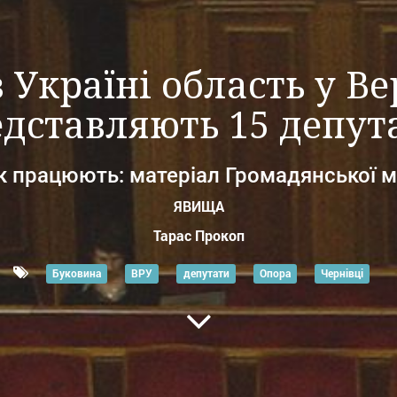
Україні область у Ве
дставляють 15 депут
як працюють: матеріал Громадянської м
ЯВИЩА
Тарас Прокоп
Буковина
ВРУ
депутати
Опора
Чернівці