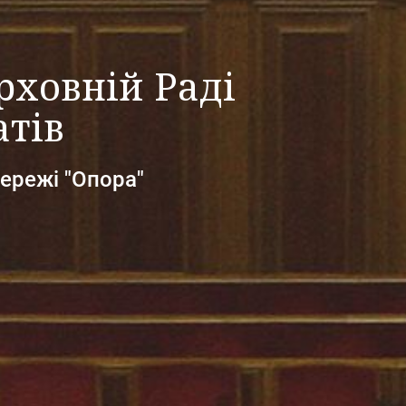
рховній Раді
атів
ережі "Опора"