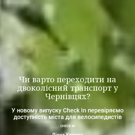
Чи варто переходити на
двоколісний транспорт у
Чернівцях?
У новому випуску Cheсk In перевіряємо
доступність міста для велосипедистів
CHECK IN
Діана Кермач