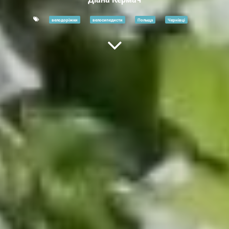
велодоріжки
велосипедисти
Польща
Чернівці