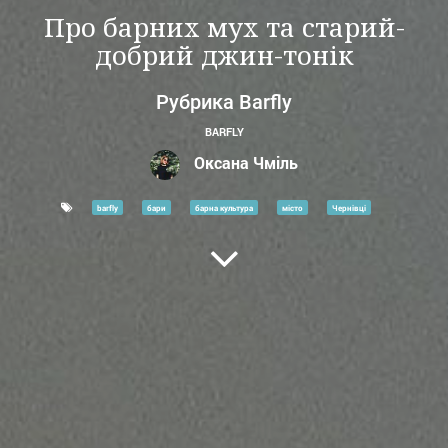
Про барних мух та старий-
добрий джин-тонік
Рубрика Barfly
BARFLY
Оксана Чміль
barfly
бари
барна культура
місто
Чернівці