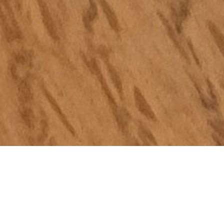
Барна муха (з анг. barfly [ˈbɑːrflaɪ], на сленгу –
п'янь) – так у ХХ столітті називали любителів