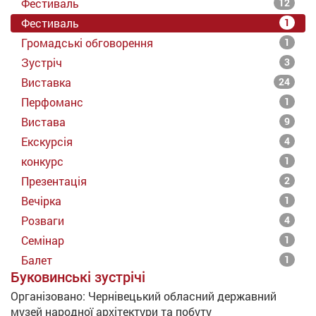
Фестиваль
12
Фестиваль
1
Громадські обговорення
1
Зустріч
3
Виставка
24
Перфоманс
1
Вистава
9
Екскурсія
4
конкурс
1
Презентація
2
Вечірка
1
Розваги
4
Семінар
1
Балет
1
Буковинські зустрічі
Організовано:
Чернівецький обласний державний
музей народної архітектури та побуту