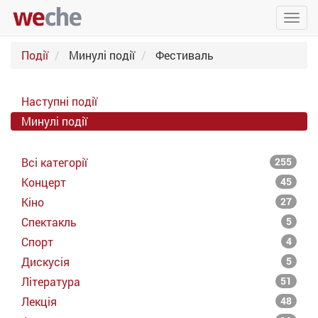
Упра
пере
Події
Минулі події
Фестиваль
Наступні події
Минулі події
Всі категорії
255
Концерт
45
Кіно
27
Спектакль
5
Спорт
4
Дискусія
5
Література
51
Лекція
48