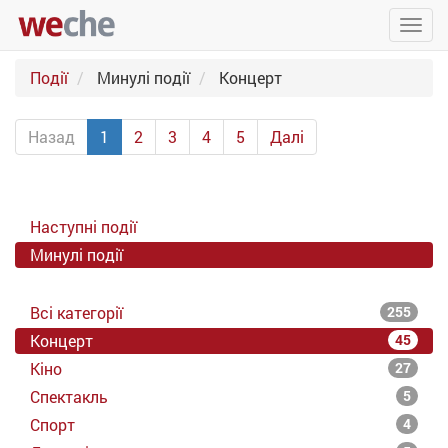
Упра
пере
Події
Минулі події
Концерт
Назад
1
2
3
4
5
Далі
Наступні події
Минулі події
Всі категорії
255
Концерт
45
Кіно
27
Спектакль
5
Спорт
4