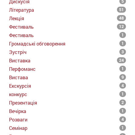
Дискусія
5
Література
51
Лекція
48
Фестиваль
12
Фестиваль
1
Громадські обговорення
1
Зустріч
3
Виставка
24
Перфоманс
1
Вистава
9
Екскурсія
4
конкурс
1
Презентація
2
Вечірка
1
Розваги
4
Семінар
1